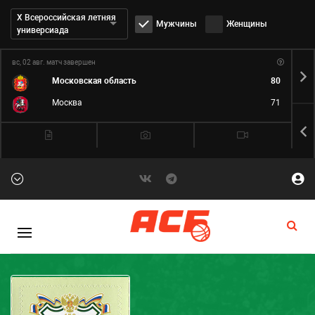
Дивизион:
Х Всероссийская летняя
Мужчины
Женщины
универсиада
вс, 02 авг.
матч завершен
пн,
Московская область
80
Москва
71