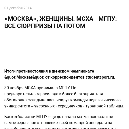
01 декабря 2014
«МОСКВА», ЖЕНЩИНЫ. МСХА - МГПУ:
ВСЕ СЮРПРИЗЫ НА ПОТОМ
Итоги противостояния в женском чемпионате
&quot;Москвы&quot; от корреспондентов studentsport.ru.
30 ноября МСХА принимала МГПУ. По
предварительным раскладам более благоприятная
обстановка складывалась вокруг команды педагогического
университета – уверенных «середнячков» турнирной таблицы.
Баскетболистки МГПУ еще до начала матча показали не
самое серьезное отношение: всей командой опоздали на
игру.Впрочем, у девушек из педагогического университета