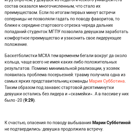
состав оказался многочисленным, что стало их
преимуществом. Если по итогам первых минут встречи
соперницы не позволяли гадать по поводу фаворитов, то
ближе к середине стартового отрезка череда дальних
попаданий студенток МГПУ позволила девушкам заработать
комфортное преимущество и узаконить свое лидерующее
положение.
Баскетболистки МСХА тем временем бегали вокруг да около
кольца, чаще всего не имея каких-либо положительных
результатов. Помимо минимальной реализации, у хозяек
появилась проблема посерьезней: травму получила одна из
самых ярких представительниц команды
Мария Субботина
.
Таким образом под занавес стартовой десятиминутки
девушки остались без лидера и «скамейки». А в пассиве у них
было -20 (
9:29)
.
К счастью, опасения по поводу выбывания
Марии Субботиной
не подтвердились: девушка продолжила встречу.