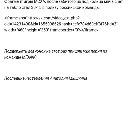
Фрагмент игры МСХА, после забитого из под кольца мяча счет
на табло стал 30-15 в пользу российской команды:
<iframe src="http://vk.com/video_ext.php?
oid=14231490&id=165509862&hash=eefe784d63cff8f7&hd=2"
width="460" height="350" frameborder="0"></iframe>
Поддержать девчонок на этот раз пришли уже парни из
команды МГАФК:
Последние наставления Анатолия Мышкина