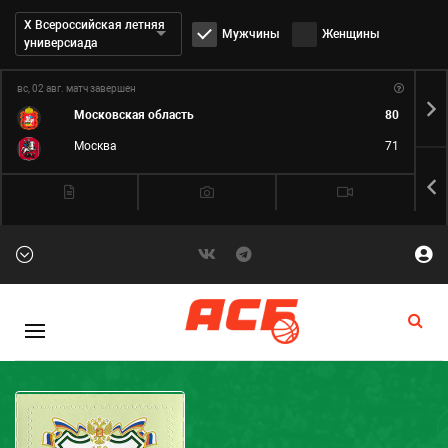
Дивизион:
Х Всероссийская летняя
Мужчины
Женщины
универсиада
вс, 02 авг.
матч завершен
пн,
Московская область
80
Москва
71